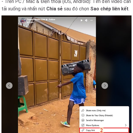
- Trên PC / Mac & Điện thoại (iOS, Android): Tìm đến video cần
tải xuống và nhấn nút
Chia sẻ
sau đó chọn
Sao chép liên kết
.