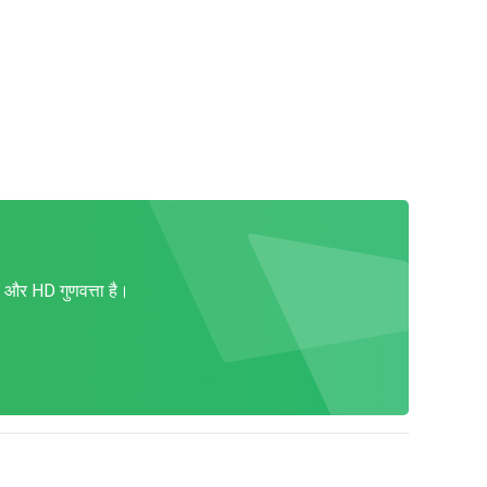
और HD गुणवत्ता है।